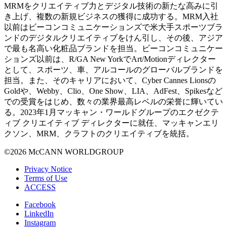
MRMをクリエイティブ力とデジタル技術の新たな高みに引
き上げ、複数の新規ビジネスの獲得に成功する。MRM入社
以前はビーコンコミュニケーションズで米大手スポーツブラ
ンドのデジタルクリエイティブをけん引し、その後、アジア
で最も名高い化粧品ブランドを担当。ビーコンコミュニケー
ションズ以前は、R/GA New YorkでArt/Motionディレクター
として、スポーツ、車、アルコールのグローバルブランドを
担当。また、そのキャリアにおいて、Cyber Cannes Lionsの
Goldや、Webby、Clio、One Show、LIA、AdFest、Spikesなど
での受賞をはじめ、数々の業界最高レベルの栄誉に輝いてい
る。2023年1月マッキャン・ワールドグループのエクゼクテ
ィブ クリエイティブ ディレクターに就任、マッキャンエリ
クソン、MRM、クラフトのクリエイティブを統括。
©2026 McCANN WORLDGROUP
Privacy Notice
Terms of Use
ACCESS
Facebook
LinkedIn
Instagram