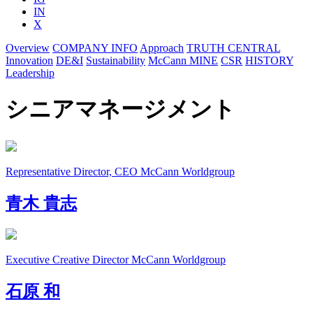
IN
X
Overview
COMPANY INFO
Approach
TRUTH CENTRAL
Innovation
DE&I
Sustainability
McCann MINE
CSR
HISTORY
Leadership
シニアマネージメント
Representative Director, CEO
McCann Worldgroup
青木 貴志
Executive Creative Director
McCann Worldgroup
石原 和