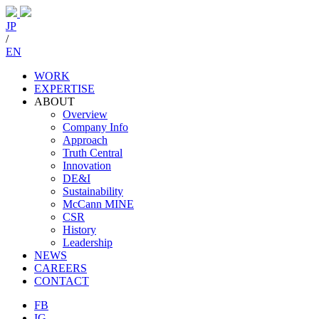
JP
/
EN
WORK
EXPERTISE
ABOUT
Overview
Company Info
Approach
Truth Central
Innovation
DE&I
Sustainability
McCann MINE
CSR
History
Leadership
NEWS
CAREERS
CONTACT
FB
IG