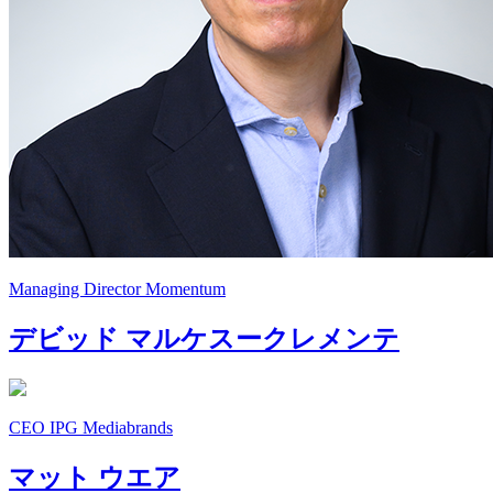
Managing Director
Momentum
デビッド
マルケスークレメンテ
CEO
IPG Mediabrands
マット
ウエア