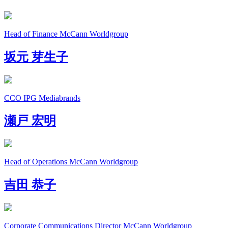
Head of Finance
McCann Worldgroup
坂元 芽生子
CCO
IPG Mediabrands
瀬戸 宏明
Head of Operations
McCann Worldgroup
吉田 恭子
Corporate Communications Director
McCann Worldgroup